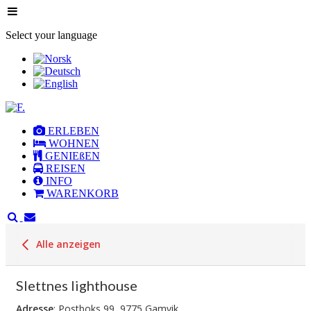
Select your language
ERLEBEN
WOHNEN
GENIEßEN
REISEN
INFO
WARENKORB
Alle anzeigen
Slettnes lighthouse
Adresse
: Postboks 99, 9775 Gamvik