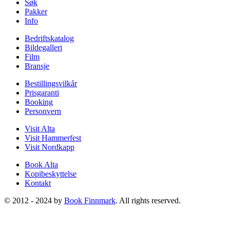
Søk
Pakker
Info
Bedriftskatalog
Bildegalleri
Film
Bransje
Bestillingsvilkår
Prisgaranti
Booking
Personvern
Visit Alta
Visit Hammerfest
Visit Nordkapp
Book Alta
Kopibeskyttelse
Kontakt
© 2012 - 2024 by
Book Finnmark
. All rights reserved.