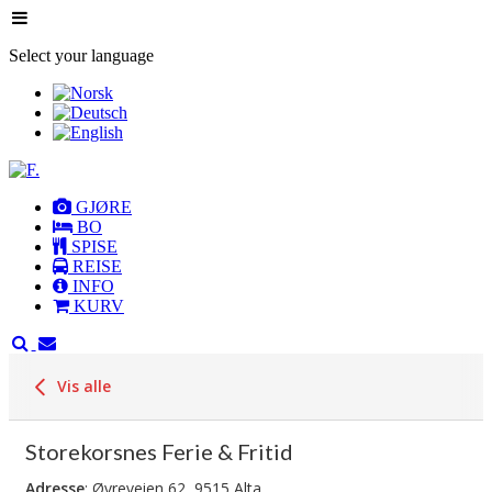
Select your language
GJØRE
BO
SPISE
REISE
INFO
KURV
Vis alle
Storekorsnes Ferie & Fritid
Adresse
: Øvreveien 62, 9515 Alta