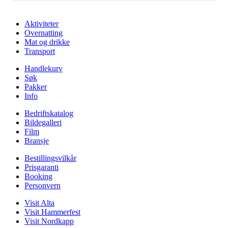
Aktiviteter
Overnatting
Mat og drikke
Transport
Handlekurv
Søk
Pakker
Info
Bedriftskatalog
Bildegalleri
Film
Bransje
Bestillingsvilkår
Prisgaranti
Booking
Personvern
Visit Alta
Visit Hammerfest
Visit Nordkapp