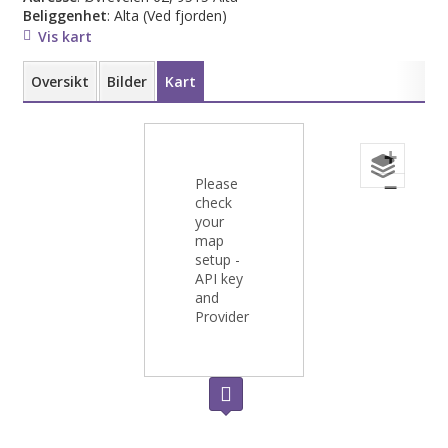
Beliggenhet
: Alta
(Ved fjorden)
Vis kart
Oversikt
Bilder
Kart
+
Please
−
check
your
map
setup -
API key
and
Provider