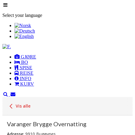
Select your language
GJØRE
BO
SPISE
REISE
INFO
KURV
Vis alle
Varanger Brygge Overnatting
Adresse
: 9910 Bugøynes