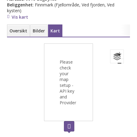
Beliggenhet
: Finnmark
(Fjellområde, Ved fjorden, Ved
kysten)
Vis kart
Oversikt
Bilder
Kart
+
Please
−
check
your
map
setup -
API key
and
Provider