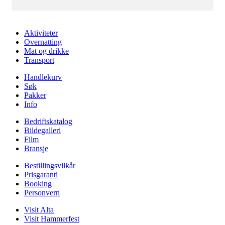
Aktiviteter
Overnatting
Mat og drikke
Transport
Handlekurv
Søk
Pakker
Info
Bedriftskatalog
Bildegalleri
Film
Bransje
Bestillingsvilkår
Prisgaranti
Booking
Personvern
Visit Alta
Visit Hammerfest